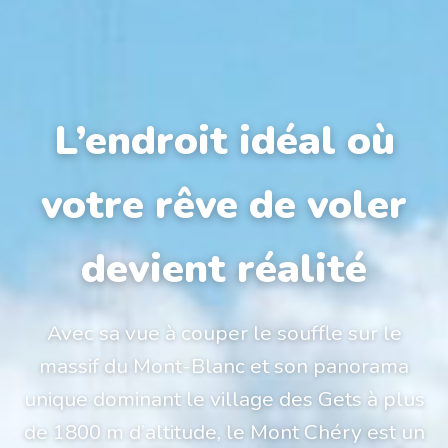
L’endroit idéal où
votre rêve de voler
devient réalité
Avec sa vue à couper le souffle sur le
massif du Mont-Blanc et son panorama
unique dominant le village des Gets à plus
de 1800 m d’altitude, le Mont Chéry est un