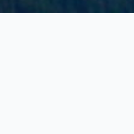
Pourquoi choisir
notre école ?
✌️ Expérience
Deux moniteurs diplômés d'État cumulant plus
de 35 ans de pratique et 20 ans
d'enseignement.